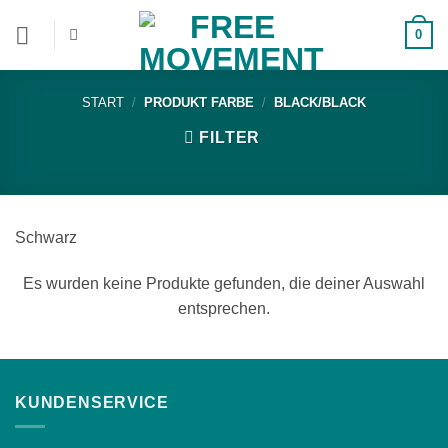
Zum
0
Inhalt
springen
START
/
PRODUKT FARBE
/
BLACK/BLACK
FILTER
Schwarz
Es wurden keine Produkte gefunden, die deiner Auswahl
entsprechen.
KUNDENSERVICE