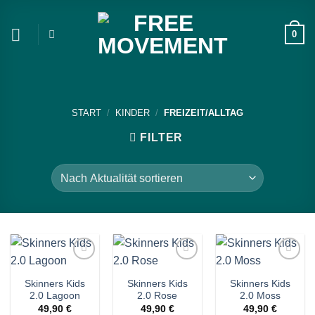
Zum
Inhalt
0
springen
START
/
KINDER
/
FREIZEIT/ALLTAG
FILTER
Auf die
Auf die
Auf die
Wunschliste!
Wunschliste!
Wunschliste!
Skinners Kids
Skinners Kids
Skinners Kids
2.0 Lagoon
2.0 Rose
2.0 Moss
49,90
€
49,90
€
49,90
€