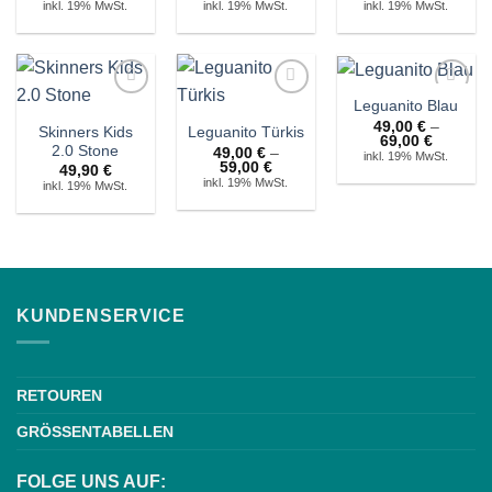
inkl. 19% MwSt.
inkl. 19% MwSt.
inkl. 19% MwSt.
Leguanito Blau
Auf die
Auf die
Auf die
Wunschliste!
Wunschliste!
Wunschliste!
49,00
€
–
Skinners Kids
Leguanito Türkis
Preissp
69,00
€
2.0 Stone
49,00
€
–
49,00 €
inkl. 19% MwSt.
Preisspanne:
59,00
€
bis
49,90
€
49,00 €
69,00 €
inkl. 19% MwSt.
inkl. 19% MwSt.
bis
59,00 €
KUNDENSERVICE
RETOUREN
GRÖSSENTABELLEN
FOLGE UNS AUF: