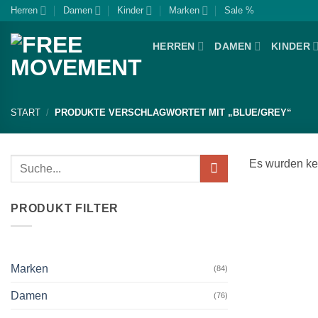
Zum
Herren
Damen
Kinder
Marken
Sale %
Inhalt
springen
HERREN
DAMEN
KINDER
START
/
PRODUKTE VERSCHLAGWORTET MIT „BLUE/GREY“
Suchen
Es wurden ke
nach:
PRODUKT FILTER
Marken
(84)
Damen
(76)