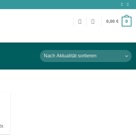
0
0,00
€
e
ste!
r
St.