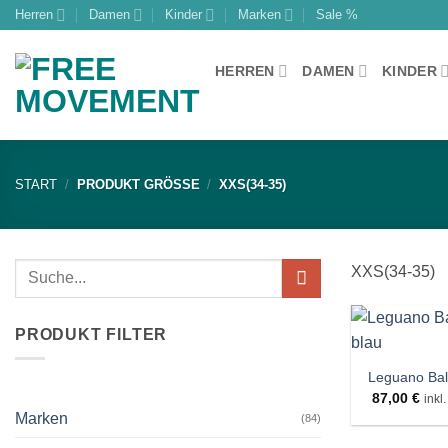
Zum
Herren
Damen
Kinder
Marken
Sale %
Inhalt
springen
HERREN
DAMEN
KINDER
START
/
PRODUKT GRÖSSE
/
XXS(34-35)
Suchen
XXS(34-35)
nach:
PRODUKT FILTER
+
Leguano Ball
87,00
€
inkl
Marken
(84)