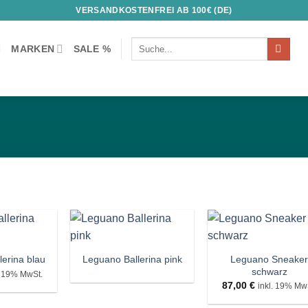
VERSANDKOSTENFREI AB 100€ (DE)
Suchen
MARKEN
SALE %
nach:
+
+
Auf die
Auf die
Auf di
Wunschliste!
Wunschliste!
Wunschli
Leguano Sneake
erina blau
Leguano Ballerina pink
schwarz
. 19% MwSt.
87,00
€
inkl. 19% Mw