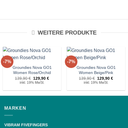
WEITERE PRODUKTE
+
+
-7%
-7%
Auf die
Auf die
Wunschliste!
Wunschliste!
Groundies Nova GO1
Groundies Nova GO1
Women Rose/Orchid
Women Beige/Pink
r
Ursprünglicher
Aktueller
Ursprünglicher
Aktuelle
139,90
€
129,90
€
139,90
€
129,90
€
Preis
Preis
Preis
Preis
inkl. 19% MwSt.
inkl. 19% MwSt.
war:
ist:
war:
ist:
€.
139,90 €
129,90 €.
139,90 €
129,90 
MARKEN
VIBRAM FIVEFINGERS