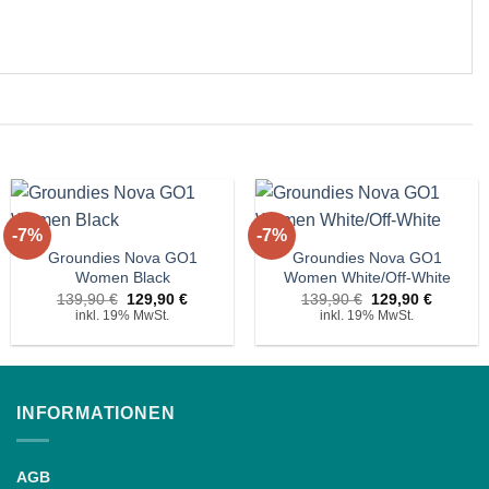
+
+
-7%
-7%
Auf die
Auf die
Wunschliste!
Wunschliste!
Groundies Nova GO1
Groundies Nova GO1
Women Black
Women White/Off-White
r
Ursprünglicher
Aktueller
Ursprünglicher
Aktuelle
139,90
€
129,90
€
139,90
€
129,90
€
Preis
Preis
Preis
Preis
inkl. 19% MwSt.
inkl. 19% MwSt.
war:
ist:
war:
ist:
€.
139,90 €
129,90 €.
139,90 €
129,90 
INFORMATIONEN
AGB