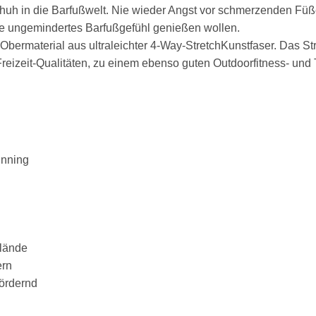
chuh in die Barfußwelt. Nie wieder Angst vor schmerzenden Fü
e ungemindertes Barfußgefühl genießen wollen.
bermaterial aus ultraleichter 4-Way-StretchKunstfaser. Das St
reizeit-Qualitäten, zu einem ebenso guten Outdoorfitness- und 
unning
elände
ern
ördernd