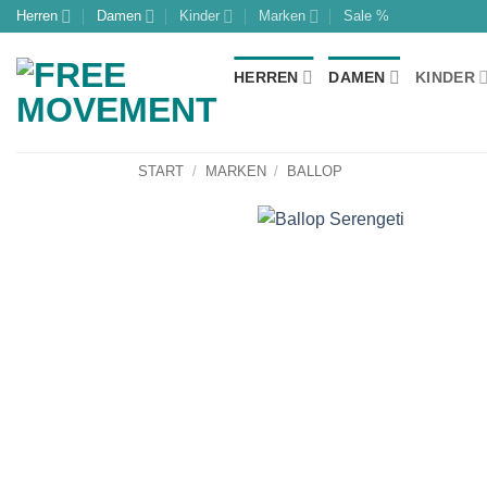
Zum
Herren
Damen
Kinder
Marken
Sale %
Inhalt
springen
HERREN
DAMEN
KINDER
START
/
MARKEN
/
BALLOP