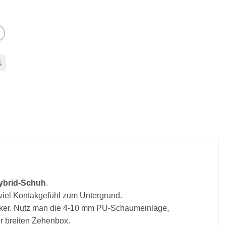
l
Bank
Transfer
ybrid-Schuh
.
viel Kontakgefühl zum Untergrund.
ker. Nutz man die 4-10 mm PU-Schaumeinlage,
er breiten Zehenbox.