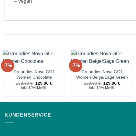
– Vegan
+
+
-7%
-7%
Auf die
Auf die
Wunschliste!
Wunschliste!
Groundies Nova GO1
Groundies Nova GO1
Women Chocolate
Women Beige/Sage Green
Ursprünglicher
Aktueller
Ursprünglicher
Aktuelle
139,90
€
129,90
€
139,90
€
129,90
€
Preis
Preis
Preis
Preis
inkl. 19% MwSt.
inkl. 19% MwSt.
war:
ist:
war:
ist:
139,90 €
129,90 €.
139,90 €
129,90 
KUNDENSERVICE