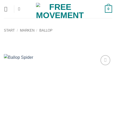
Zum
0
Inhalt
springen
START
/
MARKEN
/
BALLOP
Auf die
Wunschliste!