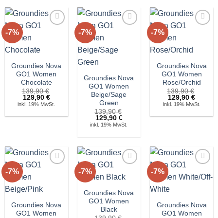
-7%
-7%
-7%
Auf die
Auf die
Auf die
Wunschliste!
Wunschliste!
Wunschliste!
Groundies Nova
Groundies Nova
GO1 Women
GO1 Women
Groundies Nova
Chocolate
Rose/Orchid
GO1 Women
139,90
€
139,90
€
Beige/Sage
Ursprünglicher
Aktueller
Ursprünglicher
Aktuell
129,90
€
129,90
€
Green
Preis
Preis
Preis
Preis
inkl. 19% MwSt.
inkl. 19% MwSt.
war:
ist:
war:
ist:
139,90
€
139,90 €
129,90 €.
139,90 €
129,90 
Ursprünglicher
Aktueller
129,90
€
Preis
Preis
inkl. 19% MwSt.
war:
ist:
139,90 €
129,90 €.
-7%
-7%
-7%
Auf die
Auf die
Auf die
Wunschliste!
Wunschliste!
Wunschliste!
Groundies Nova
GO1 Women
Groundies Nova
Groundies Nova
Black
GO1 Women
GO1 Women