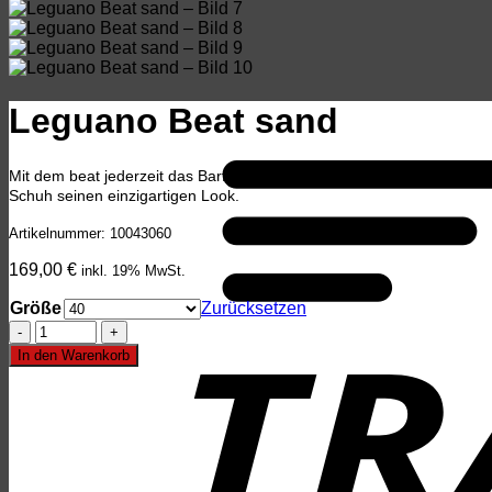
Leguano Beat sand
Mit dem beat jederzeit das Barfußgefühl genießen. Komplett ohne Metal
Schuh seinen einzigartigen Look.
Artikelnummer: 10043060
169,00
€
inkl. 19% MwSt.
Größe
Zurücksetzen
Leguano
Beat
In den Warenkorb
sand
Menge