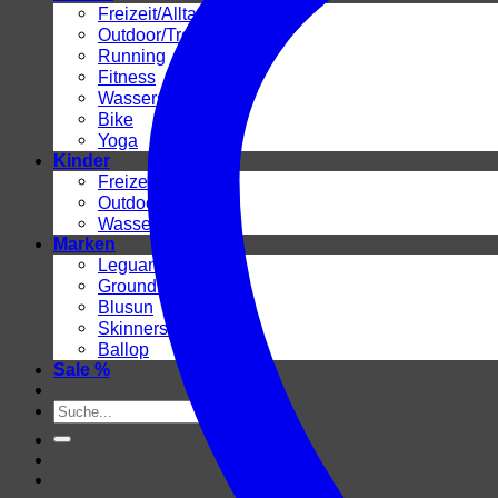
Freizeit/Alltag
Outdoor/Trekking
Running
Fitness
Wassersport
Bike
Yoga
Kinder
Freizeit/Alltag
Outdoor/Trekking
Wassersport
Marken
Leguano
Groundies
Blusun
Skinners 2.0
Ballop
Sale %
Suchen
nach: