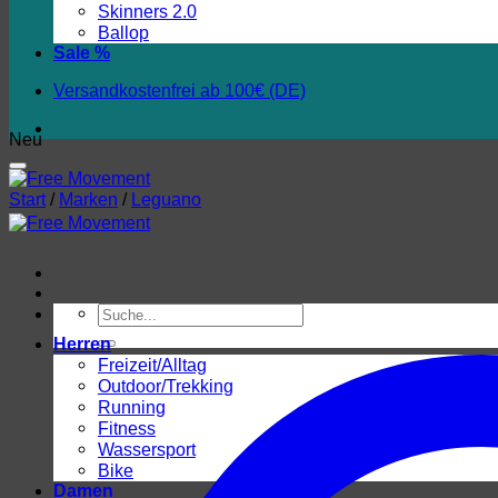
Skinners 2.0
Ballop
Sale %
Versandkostenfrei ab 100€ (DE)
Neu
Start
/
Marken
/
Leguano
Suchen
nach:
Herren
Freizeit/Alltag
Outdoor/Trekking
Running
Fitness
Wassersport
Bike
Damen