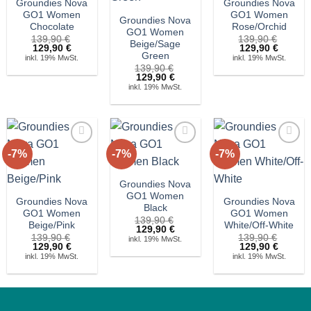
Groundies Nova
Groundies Nova
GO1 Women
GO1 Women
Groundies Nova
Chocolate
Rose/Orchid
GO1 Women
139,90
€
139,90
€
Beige/Sage
Ursprünglicher
Aktueller
Ursprünglicher
Aktuell
129,90
€
129,90
€
Green
Preis
Preis
Preis
Preis
inkl. 19% MwSt.
inkl. 19% MwSt.
war:
ist:
war:
ist:
139,90
€
139,90 €
129,90 €.
139,90 €
129,90 
Ursprünglicher
Aktueller
129,90
€
Preis
Preis
inkl. 19% MwSt.
war:
ist:
139,90 €
129,90 €.
-7%
-7%
-7%
Auf die
Auf die
Auf die
Wunschliste!
Wunschliste!
Wunschliste!
Groundies Nova
GO1 Women
Groundies Nova
Groundies Nova
Black
GO1 Women
GO1 Women
139,90
€
Beige/Pink
White/Off-White
Ursprünglicher
Aktueller
129,90
€
139,90
€
Preis
Preis
139,90
€
inkl. 19% MwSt.
Ursprünglicher
Aktueller
Ursprünglicher
Aktuell
129,90
€
war:
ist:
129,90
€
Preis
Preis
Preis
Preis
139,90 €
129,90 €.
inkl. 19% MwSt.
inkl. 19% MwSt.
war:
ist:
war:
ist:
139,90 €
129,90 €.
139,90 €
129,90 