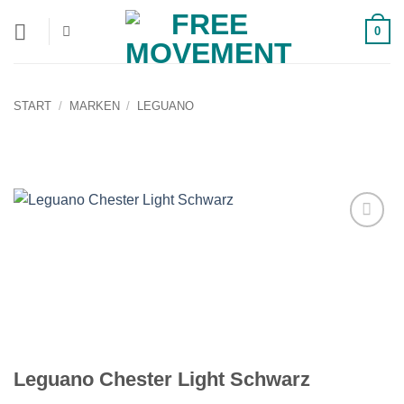
Zum
0
Inhalt
springen
START
/
MARKEN
/
LEGUANO
Auf die
Wunschliste!
Leguano Chester Light Schwarz