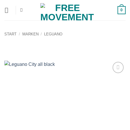
Zum
0
Inhalt
springen
START
/
MARKEN
/
LEGUANO
Auf die
Wunschliste!