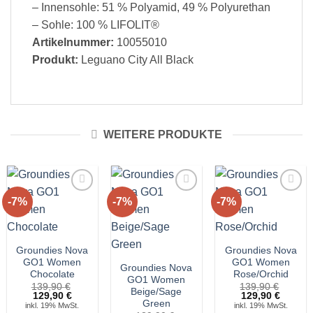
– Innensohle: 51 % Polyamid, 49 % Polyurethan
– Sohle: 100 % LIFOLIT®
Artikelnummer:
10055010
Produkt:
Leguano City All Black
WEITERE PRODUKTE
-7%
-7%
-7%
Auf die
Auf die
Auf die
Wunschliste!
Wunschliste!
Wunschliste!
Groundies Nova
Groundies Nova
GO1 Women
GO1 Women
Groundies Nova
Chocolate
Rose/Orchid
GO1 Women
139,90
€
139,90
€
Beige/Sage
Ursprünglicher
Aktueller
Ursprünglicher
Aktuell
129,90
€
129,90
€
Green
Preis
Preis
Preis
Preis
inkl. 19% MwSt.
inkl. 19% MwSt.