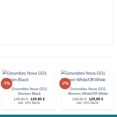
+
+
-7%
-7%
Auf die
Auf die
Wunschliste!
Wunschliste!
Groundies Nova GO1
Groundies Nova GO1
Women Black
Women White/Off-White
r
Ursprünglicher
Aktueller
Ursprünglicher
Aktuelle
139,90
€
129,90
€
139,90
€
129,90
€
Preis
Preis
Preis
Preis
inkl. 19% MwSt.
inkl. 19% MwSt.
war:
ist:
war:
ist:
€.
139,90 €
129,90 €.
139,90 €
129,90 