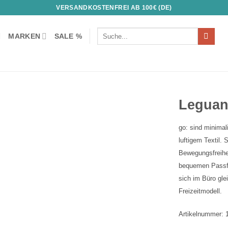
VERSANDKOSTENFREI AB 100€ (DE)
Suchen
MARKEN
SALE %
nach:
Leguan
go: sind minimal
Auf die
Wunschliste!
luftigem Textil.
Bewegungsfreihei
bequemen Passfo
sich im Büro gl
Freizeitmodell.
Artikelnummer: 