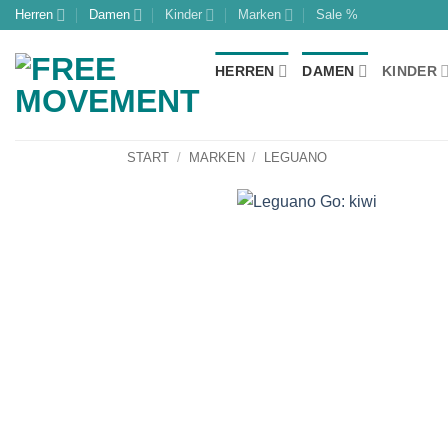
Zum
Herren
Damen
Kinder
Marken
Sale %
Inhalt
springen
HERREN
DAMEN
KINDER
START
/
MARKEN
/
LEGUANO