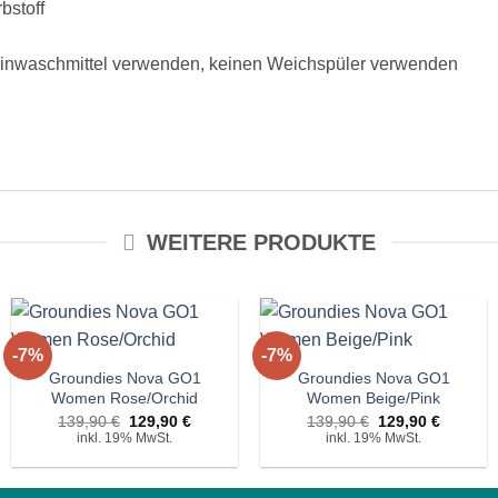
bstoff
Feinwaschmittel verwenden, keinen Weichspüler verwenden
WEITERE PRODUKTE
+
+
-7%
-7%
Auf die
Auf die
Wunschliste!
Wunschliste!
Groundies Nova GO1
Groundies Nova GO1
Women Rose/Orchid
Women Beige/Pink
r
Ursprünglicher
Aktueller
Ursprünglicher
Aktuelle
139,90
€
129,90
€
139,90
€
129,90
€
Preis
Preis
Preis
Preis
inkl. 19% MwSt.
inkl. 19% MwSt.
war:
ist:
war:
ist:
€.
139,90 €
129,90 €.
139,90 €
129,90 