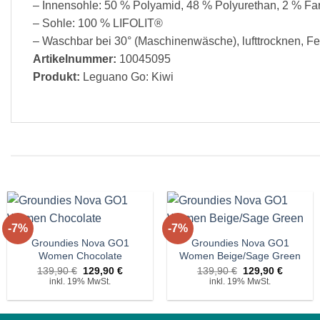
– Innensohle: 50 % Polyamid, 48 % Polyurethan, 2 % Far
– Sohle: 100 % LIFOLIT®
– Waschbar bei 30° (Maschinenwäsche), lufttrocknen, 
Artikelnummer:
10045095
Produkt:
Leguano Go: Kiwi
+
+
-7%
-7%
Auf die
Auf die
Wunschliste!
Wunschliste!
Groundies Nova GO1
Groundies Nova GO1
Women Chocolate
Women Beige/Sage Green
Ursprünglicher
Aktueller
Ursprünglicher
Aktuelle
139,90
€
129,90
€
139,90
€
129,90
€
Preis
Preis
Preis
Preis
inkl. 19% MwSt.
inkl. 19% MwSt.
war:
ist:
war:
ist:
139,90 €
129,90 €.
139,90 €
129,90 