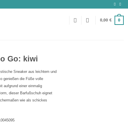
0
0,00
€
o Go: kiwi
istische Sneaker aus leichtem und
 So genießen die Füße volle
t aufgrund einer einmalig
rm, dieser Barfußschuh eignet
eichermaßen wie als schickes
10045095