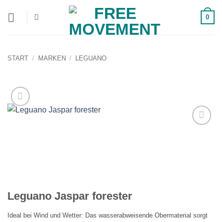
Zum
0
Inhalt
springen
START
/
MARKEN
/
LEGUANO
Auf die
Wunschliste!
Leguano Jaspar forester
Ideal bei Wind und Wetter: Das wasserabweisende Obermaterial sorgt