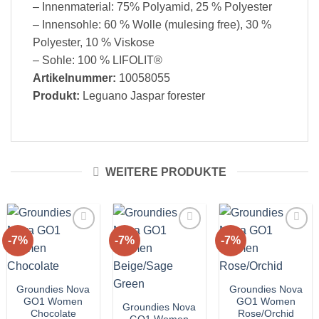
– Innenmaterial: 75% Polyamid, 25 % Polyester
– Innensohle: 60 % Wolle (mulesing free), 30 %
Polyester, 10 % Viskose
– Sohle: 100 % LIFOLIT®
Artikelnummer:
10058055
Produkt:
Leguano Jaspar forester
WEITERE PRODUKTE
-7%
-7%
-7%
Auf die
Auf die
Auf die
Wunschliste!
Wunschliste!
Wunschliste!
Groundies Nova
Groundies Nova
GO1 Women
GO1 Women
Groundies Nova
Chocolate
Rose/Orchid