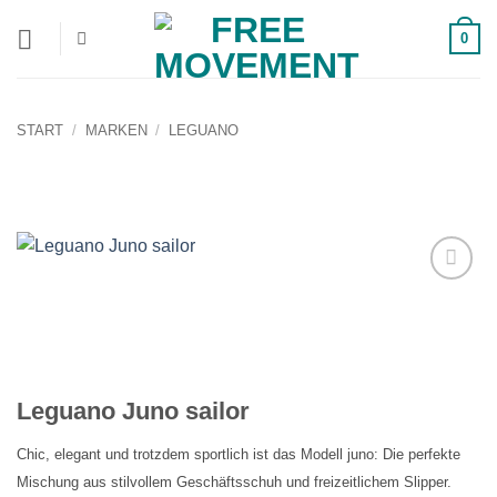
Zum
0
Inhalt
springen
START
/
MARKEN
/
LEGUANO
Auf die
Wunschliste!
Leguano Juno sailor
Chic, elegant und trotzdem sportlich ist das Modell juno: Die perfekte
Mischung aus stilvollem Geschäftsschuh und freizeitlichem Slipper.