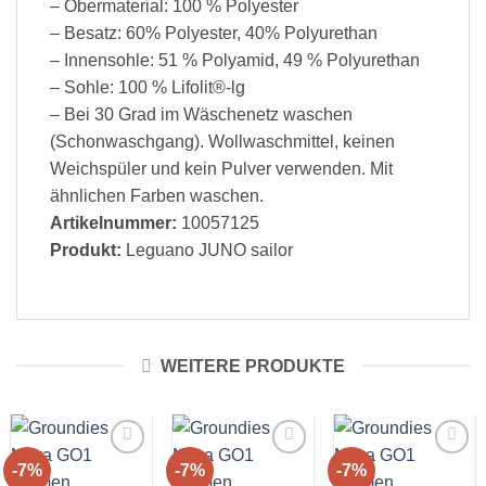
– Obermaterial: 100 % Polyester
– Besatz: 60% Polyester, 40% Polyurethan
– Innensohle: 51 % Polyamid, 49 % Polyurethan
– Sohle: 100 % Lifolit®-lg
– Bei 30 Grad im Wäschenetz waschen
(Schonwaschgang). Wollwaschmittel, keinen
Weichspüler und kein Pulver verwenden. Mit
ähnlichen Farben waschen.
Artikelnummer:
10057125
Produkt:
Leguano JUNO sailor
WEITERE PRODUKTE
-7%
-7%
-7%
Auf die
Auf die
Auf die
Wunschliste!
Wunschliste!
Wunschliste!