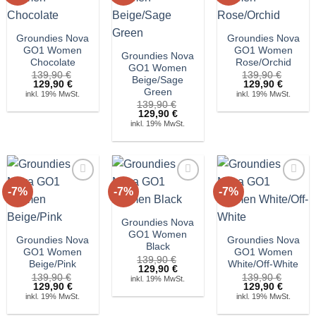
Groundies Nova
Groundies Nova
GO1 Women
GO1 Women
Groundies Nova
Chocolate
Rose/Orchid
GO1 Women
139,90
€
139,90
€
Beige/Sage
Ursprünglicher
Aktueller
Ursprünglicher
Aktuell
129,90
€
129,90
€
Green
Preis
Preis
Preis
Preis
inkl. 19% MwSt.
inkl. 19% MwSt.
war:
ist:
war:
ist:
139,90
€
139,90 €
129,90 €.
139,90 €
129,90 
Ursprünglicher
Aktueller
129,90
€
Preis
Preis
inkl. 19% MwSt.
war:
ist:
139,90 €
129,90 €.
-7%
-7%
-7%
Auf die
Auf die
Auf die
Wunschliste!
Wunschliste!
Wunschliste!
Groundies Nova
GO1 Women
Groundies Nova
Groundies Nova
Black
GO1 Women
GO1 Women
139,90
€
Beige/Pink
White/Off-White
Ursprünglicher
Aktueller
129,90
€
139,90
€
Preis
Preis
139,90
€
inkl. 19% MwSt.
Ursprünglicher
Aktueller
Ursprünglicher
Aktuell
129,90
€
war:
ist:
129,90
€
Preis
Preis
Preis
Preis
139,90 €
129,90 €.
inkl. 19% MwSt.
inkl. 19% MwSt.
war:
ist:
war:
ist:
139,90 €
129,90 €.
139,90 €
129,90 