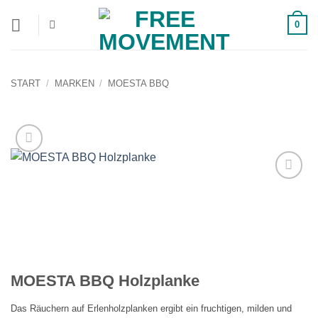
Zum
0
Inhalt
springen
START
/
MARKEN
/
MOESTA BBQ
Auf die
Wunschliste!
MOESTA BBQ Holzplanke
Das Räuchern auf Erlenholzplanken ergibt ein fruchtigen, milden und