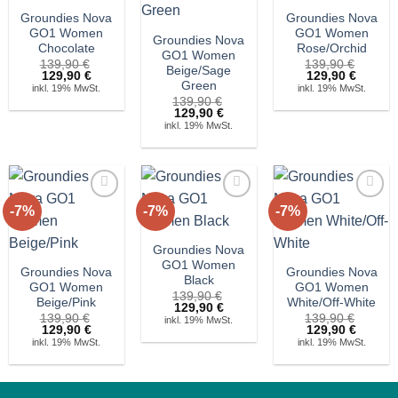
Groundies Nova
Groundies Nova
GO1 Women
GO1 Women
Groundies Nova
Chocolate
Rose/Orchid
GO1 Women
139,90
€
139,90
€
Beige/Sage
Ursprünglicher
Aktueller
Ursprünglicher
Aktuell
129,90
€
129,90
€
Green
Preis
Preis
Preis
Preis
inkl. 19% MwSt.
inkl. 19% MwSt.
war:
ist:
war:
ist:
139,90
€
139,90 €
129,90 €.
139,90 €
129,90 
Ursprünglicher
Aktueller
129,90
€
Preis
Preis
inkl. 19% MwSt.
war:
ist:
139,90 €
129,90 €.
-7%
-7%
-7%
Auf die
Auf die
Auf die
Wunschliste!
Wunschliste!
Wunschliste!
Groundies Nova
GO1 Women
Groundies Nova
Groundies Nova
Black
GO1 Women
GO1 Women
139,90
€
Beige/Pink
White/Off-White
Ursprünglicher
Aktueller
129,90
€
139,90
€
Preis
Preis
139,90
€
inkl. 19% MwSt.
Ursprünglicher
Aktueller
Ursprünglicher
Aktuell
129,90
€
war:
ist:
129,90
€
Preis
Preis
Preis
Preis
139,90 €
129,90 €.
inkl. 19% MwSt.
inkl. 19% MwSt.
war:
ist:
war:
ist:
139,90 €
129,90 €.
139,90 €
129,90 