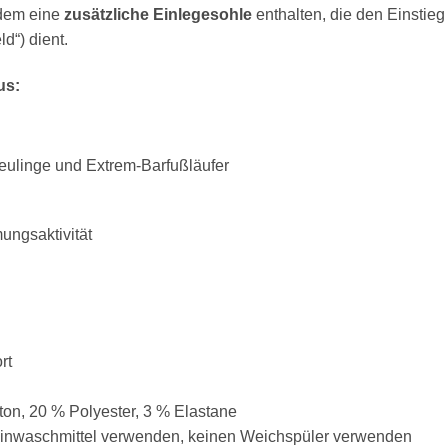
udem eine
zusätzliche Einlegesohle
enthalten, die den Einstieg
ld“) dient.
us:
Neulinge und Extrem-Barfußläufer
ungsaktivität
rt
on, 20 % Polyester, 3 % Elastane
Feinwaschmittel verwenden, keinen Weichspüler verwenden