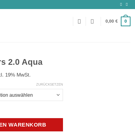
0
0,00
€
rs 2.0 Aqua
kl. 19% MwSt.
ZURÜCKSETZEN
0 Aqua Menge
DEN WARENKORB