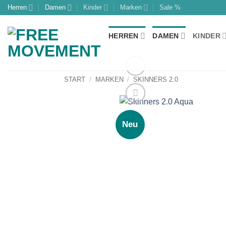
Zum
Herren
Damen
Kinder
Marken
Sale %
Inhalt
springen
HERREN
DAMEN
KINDER
START
/
MARKEN
/
SKINNERS 2.0
Neu