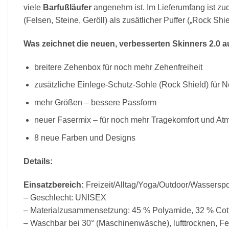
viele
Barfußläufer
angenehm ist. Im Lieferumfang ist z
(Felsen, Steine, Geröll) als zusätlicher Puffer („Rock Shie
Was zeichnet die neuen, verbesserten Skinners 2.0 a
breitere Zehenbox für noch mehr Zehenfreiheit
zusätzliche Einlege-Schutz-Sohle (Rock Shield) für 
mehr Größen – bessere Passform
neuer Fasermix – für noch mehr Tragekomfort und Atm
8 neue Farben und Designs
Details:
Einsatzbereich:
Freizeit/Alltag/Yoga/Outdoor/Wasserspo
– Geschlecht: UNISEX
– Materialzusammensetzung: 45 % Polyamide, 32 % Cott
– Waschbar bei 30° (Maschinenwäsche), lufttrocknen, 