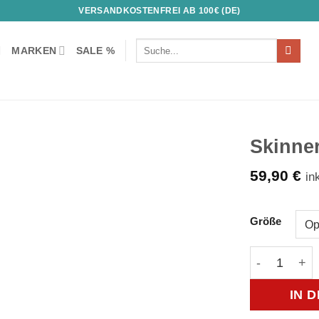
VERSANDKOSTENFREI AB 100€ (DE)
Suchen
MARKEN
SALE %
nach:
Skinne
59,90
€
in
Auf die
Wunschliste!
Größe
Skinners 2.
IN 