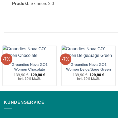
Produkt:
Skinners 2.0
+
+
-7%
-7%
Auf die
Auf die
Wunschliste!
Wunschliste!
Groundies Nova GO1
Groundies Nova GO1
Women Chocolate
Women Beige/Sage Green
Ursprünglicher
Aktueller
Ursprünglicher
Aktuelle
139,90
€
129,90
€
139,90
€
129,90
€
Preis
Preis
Preis
Preis
inkl. 19% MwSt.
inkl. 19% MwSt.
war:
ist:
war:
ist:
139,90 €
129,90 €.
139,90 €
129,90 
KUNDENSERVICE