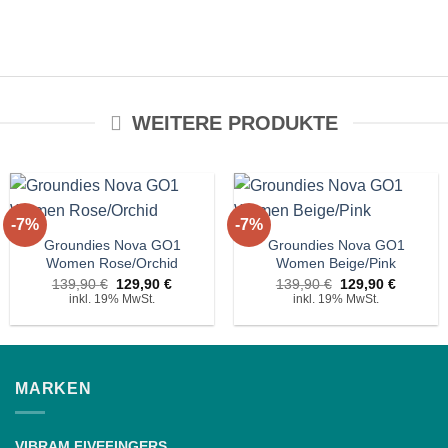
WEITERE PRODUKTE
+
+
-7%
-7%
Auf die
Auf die
Wunschliste!
Wunschliste!
Groundies Nova GO1
Groundies Nova GO1
Women Rose/Orchid
Women Beige/Pink
r
Ursprünglicher
Aktueller
Ursprünglicher
Aktuelle
139,90
€
129,90
€
139,90
€
129,90
€
Preis
Preis
Preis
Preis
inkl. 19% MwSt.
inkl. 19% MwSt.
war:
ist:
war:
ist:
€.
139,90 €
129,90 €.
139,90 €
129,90 
MARKEN
VIBRAM FIVEFINGERS