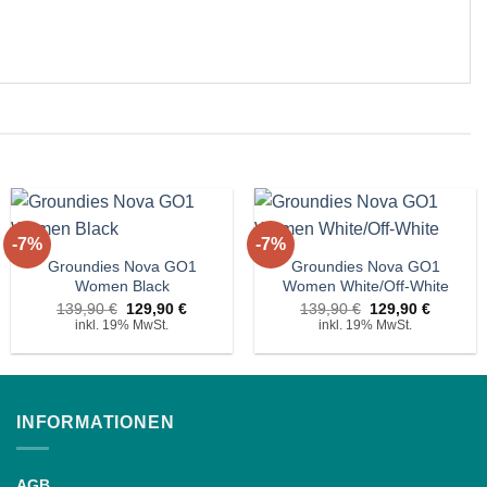
+
+
-7%
-7%
Auf die
Auf die
Wunschliste!
Wunschliste!
Groundies Nova GO1
Groundies Nova GO1
Women Black
Women White/Off-White
r
Ursprünglicher
Aktueller
Ursprünglicher
Aktuelle
139,90
€
129,90
€
139,90
€
129,90
€
Preis
Preis
Preis
Preis
inkl. 19% MwSt.
inkl. 19% MwSt.
war:
ist:
war:
ist:
€.
139,90 €
129,90 €.
139,90 €
129,90 
INFORMATIONEN
AGB