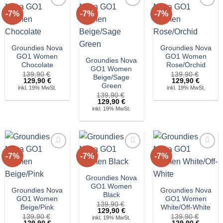
-7%
-7%
-7%
Auf die
Auf die
Auf die
Wunschliste!
Wunschliste!
Wunschliste!
Groundies Nova
Groundies Nova
GO1 Women
GO1 Women
Groundies Nova
Chocolate
Rose/Orchid
GO1 Women
139,90
€
139,90
€
Beige/Sage
Ursprünglicher
Aktueller
Ursprünglicher
Aktuell
129,90
€
129,90
€
Green
Preis
Preis
Preis
Preis
inkl. 19% MwSt.
inkl. 19% MwSt.
war:
ist:
war:
ist:
139,90
€
139,90 €
129,90 €.
139,90 €
129,90 
Ursprünglicher
Aktueller
129,90
€
Preis
Preis
inkl. 19% MwSt.
war:
ist:
139,90 €
129,90 €.
-7%
-7%
-7%
Auf die
Auf die
Auf die
Wunschliste!
Wunschliste!
Wunschliste!
Groundies Nova
GO1 Women
Groundies Nova
Groundies Nova
Black
GO1 Women
GO1 Women
139,90
€
Beige/Pink
White/Off-White
Ursprünglicher
Aktueller
129,90
€
139,90
€
Preis
Preis
139,90
€
inkl. 19% MwSt.
Ursprünglicher
Aktueller
Ursprünglicher
Aktuell