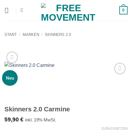
Zum
0
Inhalt
springen
START
/
MARKEN
/
SKINNERS 2.0
Neu
Auf die
Wunschliste!
Skinners 2.0 Carmine
59,90
€
inkl. 19% MwSt.
ZURÜCKSETZEN