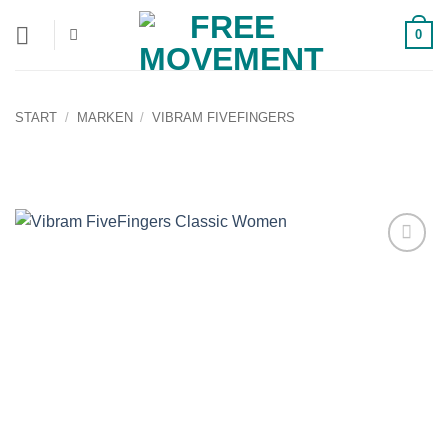
Zum
0
Inhalt
springen
START
/
MARKEN
/
VIBRAM FIVEFINGERS
Auf die
Wunschliste!