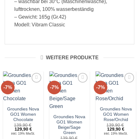
– waschbar bei 30°C (Maschinenwäsche),
lufttrocknen, 100% wasserbeständig
– Gewicht: 165g (Gr.42)
Modell: Vibram Classic
WEITERE PRODUKTE
-7%
-7%
-7%
Auf die
Auf die
Auf die
Wunschliste!
Wunschliste!
Wunschliste!
Groundies Nova
Groundies Nova
GO1 Women
GO1 Women
Groundies Nova
Chocolate
Rose/Orchid
GO1 Women
139,90
€
139,90
€
Beige/Sage
Ursprünglicher
Aktueller
Ursprünglicher
Aktuell
129,90
€
129,90
€
Green
Preis
Preis
Preis
Preis
inkl. 19% MwSt.
inkl. 19% MwSt.
war:
ist:
war:
ist:
139,90
€